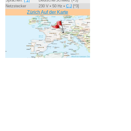
Sprachen:
[*2]
Deutsche/Schweiz (+3)
Netzstecker
230 V • 50 Hz •
C,J
[*3]
Zürich Auf der Karte