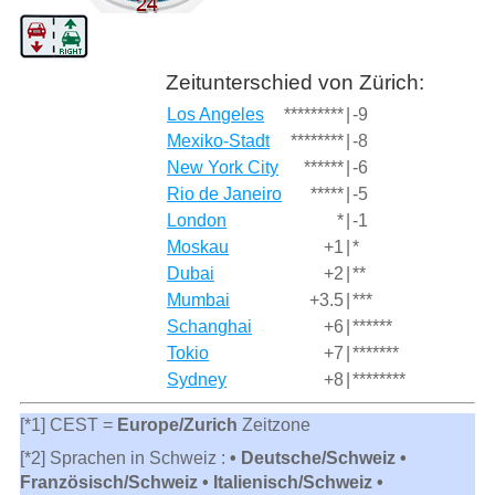
Zeitunterschied von Zürich:
Los Angeles
*********
|
-9
Mexiko-Stadt
********
|
-8
New York City
******
|
-6
Rio de Janeiro
*****
|
-5
London
*
|
-1
Moskau
+1
|
*
Dubai
+2
|
**
Mumbai
+3.5
|
***
Schanghai
+6
|
******
Tokio
+7
|
*******
Sydney
+8
|
********
[*1] CEST =
Europe/Zurich
Zeitzone
[*2] Sprachen in Schweiz :
• Deutsche/Schweiz •
Französisch/Schweiz • Italienisch/Schweiz •