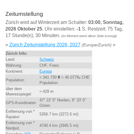
Zeitumstellung
Zürich wird auf Winterzeit am Schalter:
03:00, Sonntag,
2026 Oktober 25
. Uhr einstellen:
-1
S. Restzeit: 75 Tag,
17 Stunde(n), 30 Minuten.
(im Moment wenn diese Seite erzeugt)
»
Zürich Zeitumstellung 2026, 2027
»
(Europe/Zurich)
Zürich Info:
Land:
Schweiz
Währung:
CHF, Franc
Kontinent:
Europa
≈ 341 730
= 45.077‰ CHE
Population:
Population
über dem
≈ 429 m
Meeresspiegel:
47° 22' 0" Norden, 8° 33' 0"
GPS-Koordinaten
Osten
Entfernung von *
5266.7 km (3272.6 mi)
Äquator:
Entfernung von *
4740.4 km (2945.5 mi)
Nordpol: