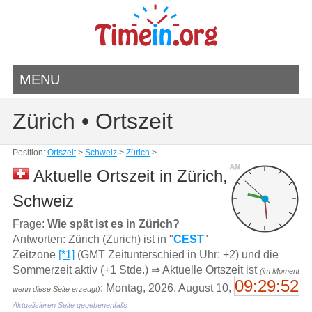
MENU
Zürich • Ortszeit
Position:
Ortszeit
>
Schweiz
>
Zürich
>
AM
Aktuelle Ortszeit in Zürich,
Schweiz
Frage:
Wie spät ist es in Zürich?
Antworten: Zürich (Zurich) ist in "
CEST
"
Zeitzone
[*1]
(GMT Zeitunterschied in Uhr: +2) und die
Sommerzeit aktiv (+1 Stde.) ⇒ Aktuelle Ortszeit ist
(im Moment
09:29:52
: Montag, 2026. August 10,
wenn diese Seite erzeugt)
Aktualisieren Seite gegebenenfalls