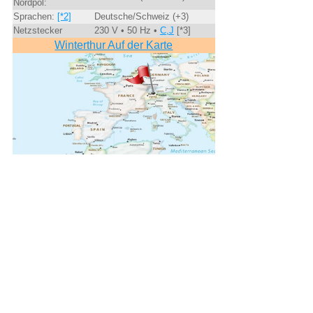
Nordpol:
Sprachen:
[*2]
Deutsche/Schweiz (+3)
Netzstecker
230 V • 50 Hz •
C,J
[*3]
Winterthur Auf der Karte