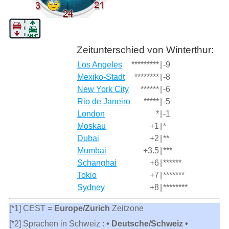
Zeitunterschied von Winterthur:
Los Angeles
*********
|
-9
Mexiko-Stadt
********
|
-8
New York City
******
|
-6
Rio de Janeiro
*****
|
-5
London
*
|
-1
Moskau
+1
|
*
Dubai
+2
|
**
Mumbai
+3.5
|
***
Schanghai
+6
|
******
Tokio
+7
|
*******
Sydney
+8
|
********
[*1] CEST =
Europe/Zurich
Zeitzone
[*2] Sprachen in Schweiz :
• Deutsche/Schweiz •