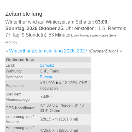
Zeitumstellung
Winterthur wird auf Winterzeit am Schalter:
03:00,
Sonntag, 2026 Oktober 25
. Uhr einstellen:
-1
S. Restzeit:
77 Tag, 9 Stunde(n), 53 Minuten.
(im Moment wenn diese Seite
erzeugt)
»
Winterthur Zeitumstellung 2026, 2027
»
(Europe/Zurich)
Winterthur Info:
Land:
Schweiz
Währung:
CHF, Franc
Kontinent:
Europa
≈ 91 908
= 12.123‰ CHE
Population:
Population
über dem
≈ 445 m
Meeresspiegel:
47° 30' 0.1" Norden, 8° 43'
GPS-Koordinaten
30.4" Osten
Entfernung von *
5281.5 km (3281.8 mi)
Äquator:
Entfernung von *
4725.6 km (2936.3 mi)