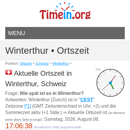
MENU
Winterthur • Ortszeit
Position:
Ortszeit
>
Schweiz
>
Winterthur
>
PM
Aktuelle Ortszeit in
Winterthur, Schweiz
Frage:
Wie spät ist es in Winterthur?
Antworten: Winterthur (Zurich) ist in "
CEST
"
Zeitzone
[*1]
(GMT Zeitunterschied in Uhr: +2) und die
Sommerzeit aktiv (+1 Stde.) ⇒ Aktuelle Ortszeit ist
(im Moment
: Samstag, 2026. August 08,
wenn diese Seite erzeugt)
17:06:38
Aktualisieren Seite gegebenenfalls