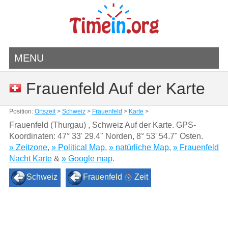
MENU
Frauenfeld Auf der Karte
Position:
Ortszeit
>
Schweiz
>
Frauenfeld
>
Karte
>
Frauenfeld (Thurgau) , Schweiz Auf der Karte. GPS-
Koordinaten:
47° 33' 29.4" Norden
,
8° 53' 54.7" Osten.
» Zeitzone
,
» Political Map
,
» natürliche Map
,
» Frauenfeld
Nacht Karte
&
» Google map
.
Schweiz
Frauenfeld
Zeit