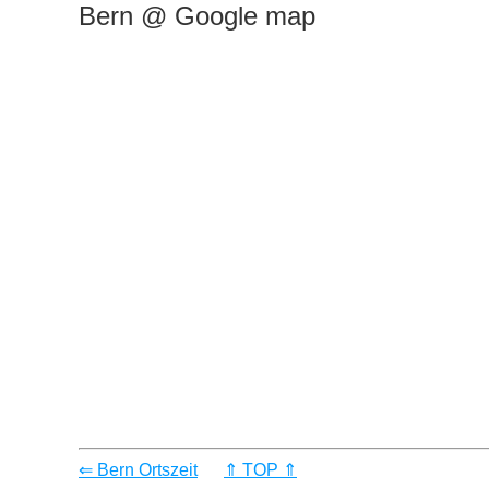
Bern @ Google map
⇐ Bern Ortszeit
⇑ TOP ⇑