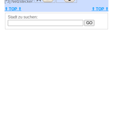
[*3] Netzstecker:
⇑ TOP ⇑
⇑ TOP ⇑
Stadt zu suchen: