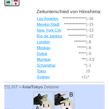
Zeitunterschied von Hiroshima:
Los Angeles
****************
|
-16
Mexiko-Stadt
***************
|
-15
New York City
*************
|
-13
Rio de Janeiro
************
|
-12
London
********
|
-8
Moskau
******
|
-6
Dubai
*****
|
-5
Mumbai
***
|
-3.5
Schanghai
*
|
-1
Tokio
|
0
Sydney
+1
|
*
[*1] JST =
Asia/Tokyo
Zeitzone