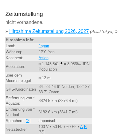
Zeitumstellung
nicht vorhandene.
»
Hiroshima Zeitumstellung 2026, 2027
»
(Asia/Tokyo)
Hiroshima Info:
Land:
Japan
Währung:
JPY, Yen
Kontinent:
Asien
≈ 1 143 841
= 8.986‰ JPN
Population:
Population
über dem
≈ 12 m
Meeresspiegel:
34° 23' 46.6" Norden, 132° 27'
GPS-Koordinaten
33.7" Osten
Entfernung von *
3824.5 km (2376.4 mi)
Äquator:
Entfernung von *
6182.6 km (3841.7 mi)
Nordpol:
Sprachen:
[*2]
Japanisch
100 V • 50 Hz / 60 Hz •
A,B
Netzstecker
[*3]