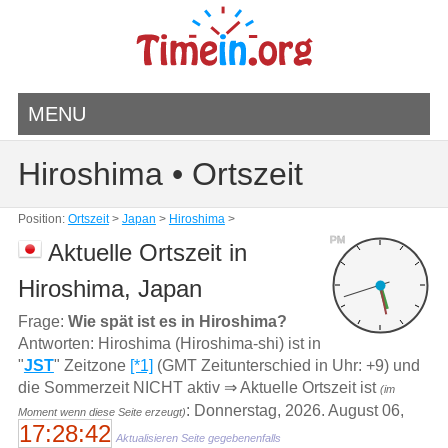
MENU
Hiroshima • Ortszeit
Position:
Ortszeit
>
Japan
>
Hiroshima
>
PM
Aktuelle Ortszeit in
Hiroshima, Japan
Frage:
Wie spät ist es in Hiroshima?
Antworten: Hiroshima (Hiroshima-shi) ist in
"
JST
" Zeitzone
[*1]
(GMT Zeitunterschied in Uhr: +9) und
die Sommerzeit NICHT aktiv ⇒ Aktuelle Ortszeit ist
(im
: Donnerstag, 2026. August 06,
Moment wenn diese Seite erzeugt)
17:28:42
Aktualisieren Seite gegebenenfalls