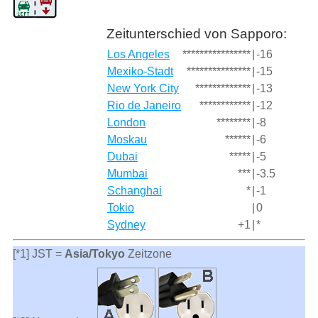
Zeitunterschied von Sapporo:
Los Angeles
****************
|
-16
Mexiko-Stadt
***************
|
-15
New York City
*************
|
-13
Rio de Janeiro
************
|
-12
London
********
|
-8
Moskau
******
|
-6
Dubai
*****
|
-5
Mumbai
***
|
-3.5
Schanghai
*
|
-1
Tokio
|
0
Sydney
+1
|
*
[*1] JST =
Asia/Tokyo
Zeitzone