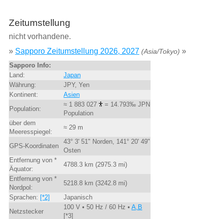
Zeitumstellung
nicht vorhandene.
»
Sapporo Zeitumstellung 2026, 2027
»
(Asia/Tokyo)
Sapporo Info:
Land:
Japan
Währung:
JPY, Yen
Kontinent:
Asien
≈ 1 883 027
= 14.793‰ JPN
Population:
Population
über dem
≈ 29 m
Meeresspiegel:
43° 3' 51" Norden, 141° 20' 49"
GPS-Koordinaten
Osten
Entfernung von *
4788.3 km (2975.3 mi)
Äquator:
Entfernung von *
5218.8 km (3242.8 mi)
Nordpol:
Sprachen:
[*2]
Japanisch
100 V • 50 Hz / 60 Hz •
A,B
Netzstecker
[*3]