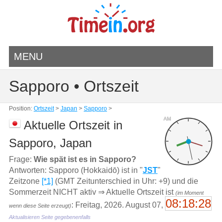
MENU
Sapporo • Ortszeit
Position:
Ortszeit
>
Japan
>
Sapporo
>
AM
Aktuelle Ortszeit in
Sapporo, Japan
Frage:
Wie spät ist es in Sapporo?
Antworten: Sapporo (Hokkaidō) ist in "
JST
"
Zeitzone
[*1]
(GMT Zeitunterschied in Uhr: +9) und die
Sommerzeit NICHT aktiv ⇒ Aktuelle Ortszeit ist
(im Moment
08:18:28
: Freitag, 2026. August 07,
wenn diese Seite erzeugt)
Aktualisieren Seite gegebenenfalls