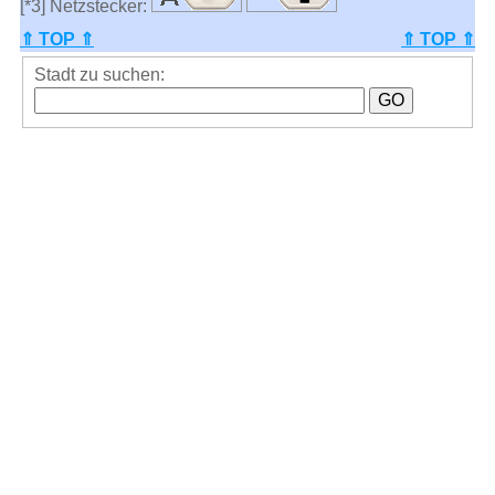
[*3] Netzstecker:
⇑ TOP ⇑
⇑ TOP ⇑
Stadt zu suchen: