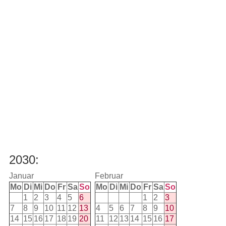
2030:
Januar
Februar
Mo
Di
Mi
Do
Fr
Sa
So
Mo
Di
Mi
Do
Fr
Sa
So
1
2
3
4
5
6
1
2
3
7
8
9
10
11
12
13
4
5
6
7
8
9
10
14
15
16
17
18
19
20
11
12
13
14
15
16
17