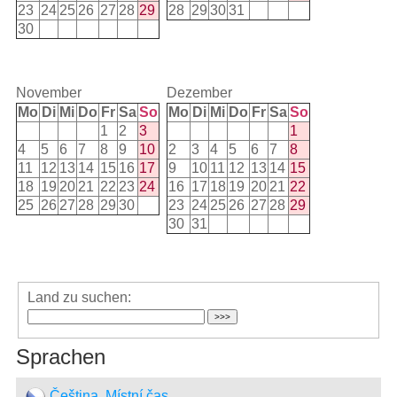
23
24
25
26
27
28
29
28
29
30
31
30
November
Dezember
Mo
Di
Mi
Do
Fr
Sa
So
Mo
Di
Mi
Do
Fr
Sa
So
1
2
3
1
4
5
6
7
8
9
10
2
3
4
5
6
7
8
11
12
13
14
15
16
17
9
10
11
12
13
14
15
18
19
20
21
22
23
24
16
17
18
19
20
21
22
25
26
27
28
29
30
23
24
25
26
27
28
29
30
31
Land zu suchen:
Sprachen
Čeština, Místní čas