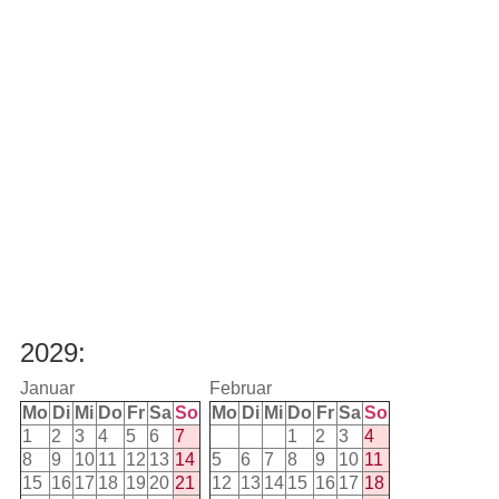
2029:
Januar
Februar
Mo
Di
Mi
Do
Fr
Sa
So
Mo
Di
Mi
Do
Fr
Sa
So
1
2
3
4
5
6
7
1
2
3
4
8
9
10
11
12
13
14
5
6
7
8
9
10
11
15
16
17
18
19
20
21
12
13
14
15
16
17
18