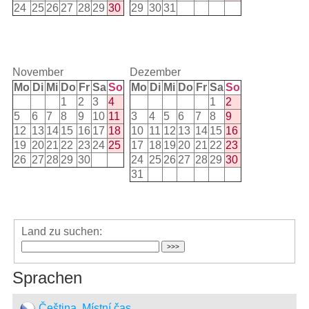
24
25
26
27
28
29
30
29
30
31
November
Dezember
Mo
Di
Mi
Do
Fr
Sa
So
Mo
Di
Mi
Do
Fr
Sa
So
1
2
3
4
1
2
5
6
7
8
9
10
11
3
4
5
6
7
8
9
12
13
14
15
16
17
18
10
11
12
13
14
15
16
19
20
21
22
23
24
25
17
18
19
20
21
22
23
26
27
28
29
30
24
25
26
27
28
29
30
31
Land zu suchen:
Sprachen
Čeština, Místní čas