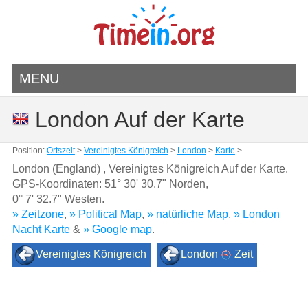
MENU
London Auf der Karte
Position:
Ortszeit
>
Vereinigtes Königreich
>
London
>
Karte
>
London (England) , Vereinigtes Königreich Auf der Karte.
GPS-Koordinaten:
51° 30' 30.7" Norden
,
0° 7' 32.7" Westen.
» Zeitzone
,
» Political Map
,
» natürliche Map
,
» London
Nacht Karte
&
» Google map
.
Vereinigtes Königreich
London
Zeit