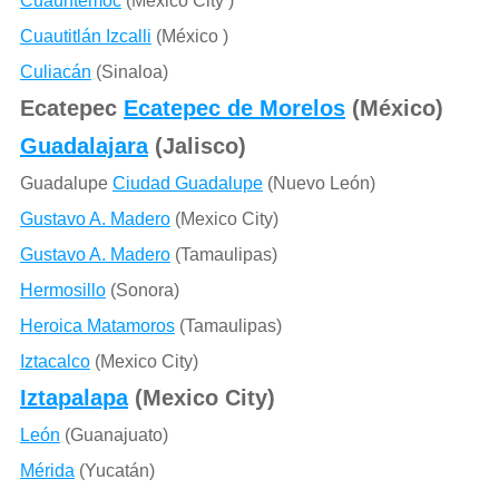
Cuauhtémoc
(Mexico City )
Cuautitlán Izcalli
(México )
Culiacán
(Sinaloa)
Ecatepec
Ecatepec de Morelos
(México)
Guadalajara
(Jalisco)
Guadalupe
Ciudad Guadalupe
(Nuevo León)
Gustavo A. Madero
(Mexico City)
Gustavo A. Madero
(Tamaulipas)
Hermosillo
(Sonora)
Heroica Matamoros
(Tamaulipas)
Iztacalco
(Mexico City)
Iztapalapa
(Mexico City)
León
(Guanajuato)
Mérida
(Yucatán)