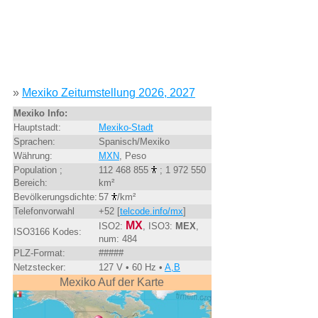
»
Mexiko Zeitumstellung 2026, 2027
Mexiko Info:
Hauptstadt:
Mexiko-Stadt
Sprachen:
Spanisch/Mexiko
Währung:
MXN
, Peso
Population ;
112 468 855
; 1 972 550
Bereich:
km²
Bevölkerungsdichte:
57
/km²
Telefonvorwahl
+52 [
telcode.info/mx
]
MX
ISO2:
, ISO3:
MEX
,
ISO3166 Kodes:
num: 484
PLZ-Format:
#####
Netzstecker:
127 V • 60 Hz •
A,B
Mexiko Auf der Karte