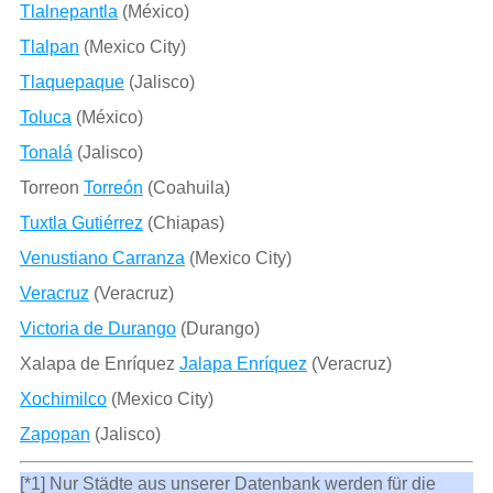
Tlalnepantla
(México)
Tlalpan
(Mexico City)
Tlaquepaque
(Jalisco)
Toluca
(México)
Tonalá
(Jalisco)
Torreon
Torreón
(Coahuila)
Tuxtla Gutiérrez
(Chiapas)
Venustiano Carranza
(Mexico City)
Veracruz
(Veracruz)
Victoria de Durango
(Durango)
Xalapa de Enríquez
Jalapa Enríquez
(Veracruz)
Xochimilco
(Mexico City)
Zapopan
(Jalisco)
[*1] Nur Städte aus unserer Datenbank werden für die