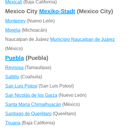
Mexicali
(Baja California)
Mexico City
Mexiko-Stadt
(Mexico City)
Monterrey
(Nuevo León)
Morelia
(Michoacán)
Naucalpan de Juárez
Municipio Naucalpan de Juárez
(México)
Puebla
(Puebla)
Reynosa
(Tamaulipas)
Saltillo
(Coahuila)
San Luis Potosí
(San Luis Potosí)
San Nicolás de los Garza
(Nuevo León)
Santa María Chimalhuacán
(México)
Santiago de Querétaro
(Querétaro)
Tijuana
(Baja California)