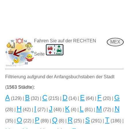
Fahren Sie auf der RECHTEN
MEX
Seite
Filtrierung aufgrund der Anfangsbuchstaben der Stadt
(
1563 Städte
):
A
B
C
D
E
F
G
(129) |
(32) |
(215) |
(14) |
(64) |
(20) |
H
I
J
K
L
M
N
(28) |
(42) |
(27) |
(48) |
(4) |
(81) |
(72) |
O
P
Q
R
S
T
(35) |
(22) |
(89) |
(8) |
(25) |
(291) |
(186) |