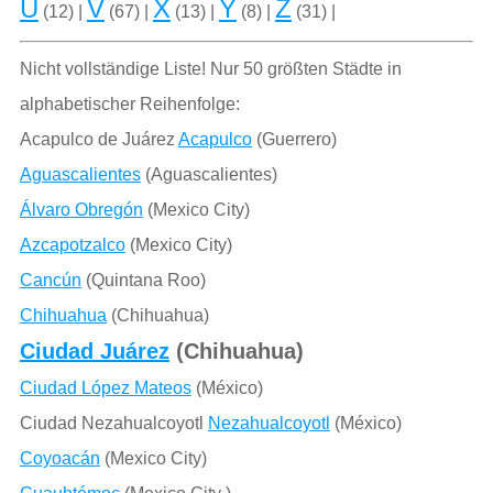
U
V
X
Y
Z
(12) |
(67) |
(13) |
(8) |
(31) |
Nicht vollständige Liste! Nur 50 größten Städte in
alphabetischer Reihenfolge:
Acapulco de Juárez
Acapulco
(Guerrero)
Aguascalientes
(Aguascalientes)
Álvaro Obregón
(Mexico City)
Azcapotzalco
(Mexico City)
Cancún
(Quintana Roo)
Chihuahua
(Chihuahua)
Ciudad Juárez
(Chihuahua)
Ciudad López Mateos
(México)
Ciudad Nezahualcoyotl
Nezahualcoyotl
(México)
Coyoacán
(Mexico City)