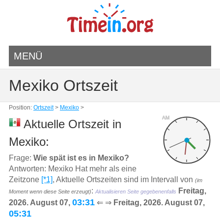
MENÜ
Mexiko Ortszeit
Position:
Ortszeit
>
Mexiko
>
AM
Aktuelle Ortszeit in
Mexiko:
Frage:
Wie spät ist es in Mexiko?
Antworten: Mexiko Hat mehr als eine
Zeitzone
[*1]
, Aktuelle Ortszeiten sind im Intervall von
(im
:
Freitag,
Moment wenn diese Seite erzeugt)
Aktualisieren Seite gegebenenfalls
03:31
2026. August 07,
⇐ ⇒
Freitag, 2026. August 07,
05:31