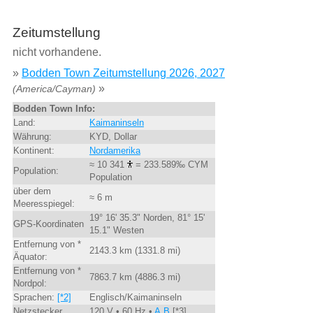
Zeitumstellung
nicht vorhandene.
»
Bodden Town Zeitumstellung 2026, 2027
»
(America/Cayman)
Bodden Town Info:
Land:
Kaimaninseln
Währung:
KYD, Dollar
Kontinent:
Nordamerika
≈ 10 341
= 233.589‰ CYM
Population:
Population
über dem
≈ 6 m
Meeresspiegel:
19° 16' 35.3" Norden, 81° 15'
GPS-Koordinaten
15.1" Westen
Entfernung von *
2143.3 km (1331.8 mi)
Äquator:
Entfernung von *
7863.7 km (4886.3 mi)
Nordpol:
Sprachen:
[*2]
Englisch/Kaimaninseln
Netzstecker
120 V • 60 Hz •
A,B
[*3]