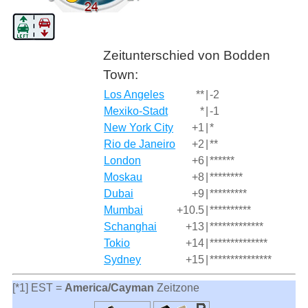
Zeitunterschied von Bodden
Town:
Los Angeles
**
|
-2
Mexiko-Stadt
*
|
-1
New York City
+1
|
*
Rio de Janeiro
+2
|
**
London
+6
|
******
Moskau
+8
|
********
Dubai
+9
|
*********
Mumbai
+10.5
|
**********
Schanghai
+13
|
*************
Tokio
+14
|
**************
Sydney
+15
|
***************
[*1] EST =
America/Cayman
Zeitzone