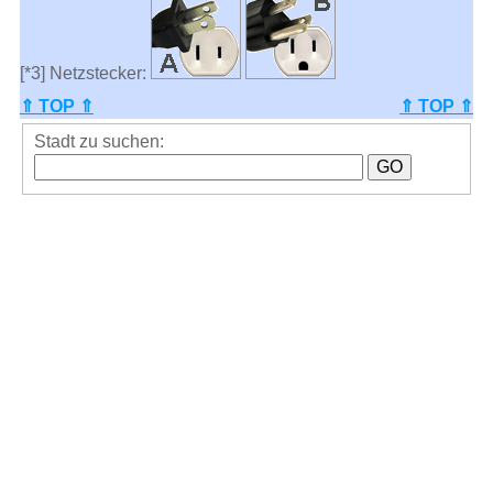
[*3] Netzstecker:
⇑ TOP ⇑
⇑ TOP ⇑
Stadt zu suchen: