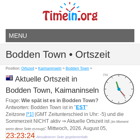
MENU
Bodden Town • Ortszeit
Position:
Ortszeit
>
Kaimaninseln
>
Bodden Town
>
PM
Aktuelle Ortszeit in
Bodden Town, Kaimaninseln
Frage:
Wie spät ist es in Bodden Town?
Antworten: Bodden Town ist in "
EST
"
Zeitzone
[*1]
(GMT Zeitunterschied in Uhr: -5) und die
Sommerzeit NICHT aktiv ⇒ Aktuelle Ortszeit ist
(im Moment
: Mittwoch, 2026. August 05,
wenn diese Seite erzeugt)
23:23:24
Aktualisieren Seite gegebenenfalls