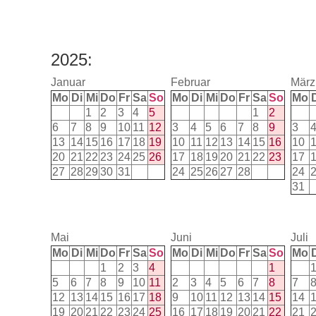
2025:
Januar
Februar
März
Mo
Di
Mi
Do
Fr
Sa
So
Mo
Di
Mi
Do
Fr
Sa
So
Mo
1
2
3
4
5
1
2
6
7
8
9
10
11
12
3
4
5
6
7
8
9
3
13
14
15
16
17
18
19
10
11
12
13
14
15
16
10
20
21
22
23
24
25
26
17
18
19
20
21
22
23
17
27
28
29
30
31
24
25
26
27
28
24
31
Mai
Juni
Juli
Mo
Di
Mi
Do
Fr
Sa
So
Mo
Di
Mi
Do
Fr
Sa
So
Mo
1
2
3
4
1
5
6
7
8
9
10
11
2
3
4
5
6
7
8
7
12
13
14
15
16
17
18
9
10
11
12
13
14
15
14
19
20
21
22
23
24
25
16
17
18
19
20
21
22
21