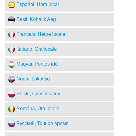
Español, Hora local
Eesti, Kohalik Aeg
Français, Heure locale
Italiano, Ora locale
Magyar, Pontos idő
Norsk, Lokal tid
Polski, Czas lokalny
Română, Ora locala
Русский, Точное время