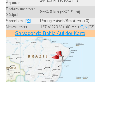
1442.3 km (896.2 mi)
Äquator:
Entfernung von *
8564.8 km (5321.9 mi)
Südpol:
Sprachen:
[*2]
Portugiesisch/Brasilien (+3)
Netzstecker
127 V,220 V • 60 Hz •
C,N
[*3]
Salvador da Bahia Auf der Karte