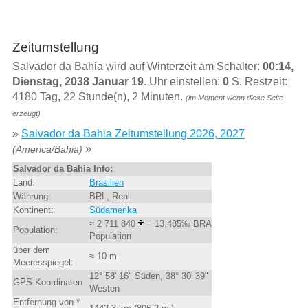
Zeitumstellung
Salvador da Bahia wird auf Winterzeit am Schalter:
00:14,
Dienstag, 2038 Januar 19
. Uhr einstellen:
0
S. Restzeit:
4180 Tag, 22 Stunde(n), 2 Minuten.
(im Moment wenn diese Seite
erzeugt)
»
Salvador da Bahia Zeitumstellung 2026, 2027
»
(America/Bahia)
Salvador da Bahia Info:
Land:
Brasilien
Währung:
BRL, Real
Kontinent:
Südamerika
≈ 2 711 840
= 13.485‰ BRA
Population:
Population
über dem
≈ 10 m
Meeresspiegel:
12° 58' 16" Süden, 38° 30' 39"
GPS-Koordinaten
Westen
Entfernung von *