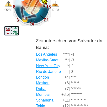
05:50
17:28
Zeitunterschied von Salvador da
Bahia:
Los Angeles
****
|
-4
Mexiko-Stadt
***
|
-3
New York City
*
|
-1
Rio de Janeiro
|
0
London
+4
|
****
Moskau
+6
|
******
Dubai
+7
|
*******
Mumbai
+8.5
|
********
Schanghai
+11
|
***********
Tokio
+12
|
************