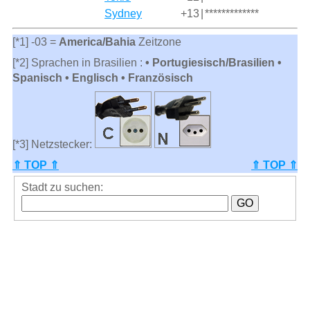
Sydney
+13
|
*************
[*1] -03 =
America/Bahia
Zeitzone
[*2] Sprachen in Brasilien :
• Portugiesisch/Brasilien •
Spanisch • Englisch • Französisch
[*3] Netzstecker:
⇑ TOP ⇑
⇑ TOP ⇑
Stadt zu suchen: